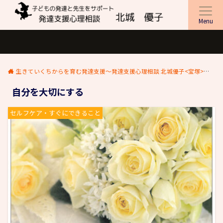
Menu
生きていくちからを育む発達支援～発達支援心理相談 北城優子<宝塚>
ブ
自分を大切にする
セルフケア・すぐにできること