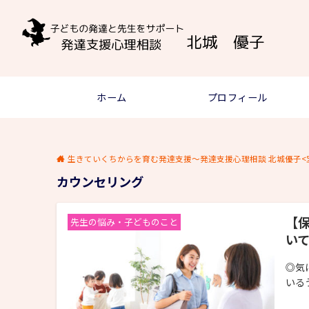
ホーム
プロフィール
生きていくちからを育む発達支援～発達支援心理相談 北城優子<
カウンセリング
【
先生の悩み・子どものこと
い
◎気
いる