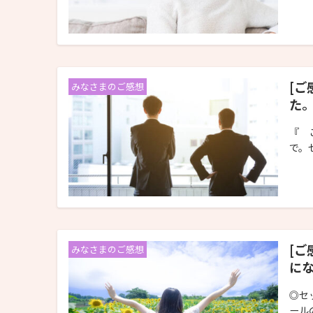
[ご
みなさまのご感想
た
『 
で。
[ご
みなさまのご感想
に
◎セ
ール