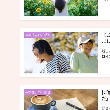
【
みなさまのご感想
ま
新し
自分
[
みなさまのご感想
た
◎セ