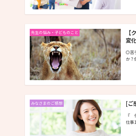
【
先生の悩み・子どものこと
変
◎苦
か？
[ご
みなさまのご感想
『 
仕事1