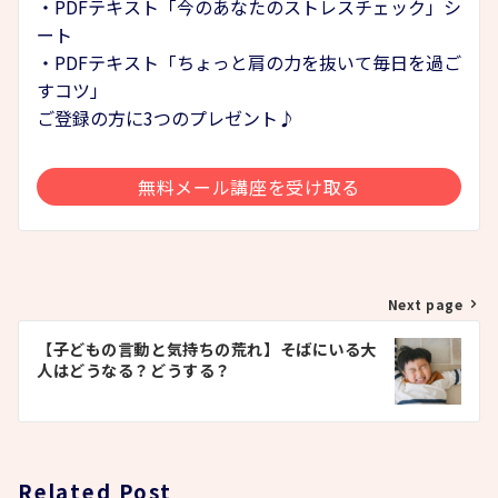
・PDFテキスト「今のあなたのストレスチェック」シ
ート
・PDFテキスト「ちょっと肩の力を抜いて毎日を過ご
すコツ」
ご登録の方に3つのプレゼント♪
無料メール講座を受け取る
投
Next page
稿
【子どもの言動と気持ちの荒れ】そばにいる大
人はどうなる？どうする？
ナ
ビ
ゲ
ー
Related Post