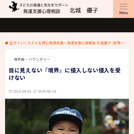
Menu
生きていくちからを育む発達支援～発達支援心理相談 北城優子<宝塚>
ブ
境界線・バウンダリー
目に見えない『境界』に侵入しない侵入を受
けない
2019-04-05
2024-08-18